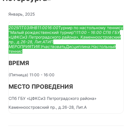
Январь, 2025
2025
ПТ
03
ЯНВ
11:00
16:00
Турнир по настольному теннису
"Малый рождественский турнир"!
11:00 - 16:00
СПб ГБУ
«ЦФКСиЗ Петроградского района»
, Каменноостровский
пр., д.26-28, Лит.А
ТИП
МЕРОПРИЯТИЯ:
Участвовать
Дисциплина:
Настольный
теннис
ВРЕМЯ
(Пятница) 11:00 - 16:00
МЕСТО ПРОВЕДЕНИЯ
СПб ГБУ «ЦФКСиЗ Петроградского района»
Каменноостровский пр., д.26-28, Лит.А